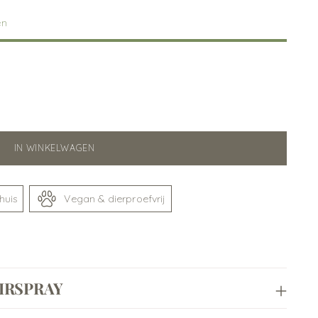
en
IN WINKELWAGEN
huis
Vegan & dierproefvrij
IRSPRAY