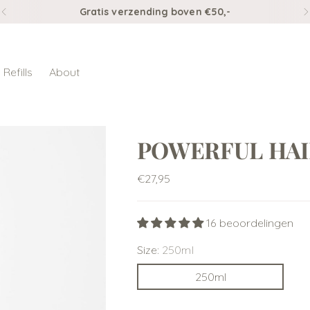
Gratis verzending boven €50,-
Refills
About
POWERFUL HAI
Normale
€27,95
prijs
16 beoordelingen
Size:
250ml
250ml