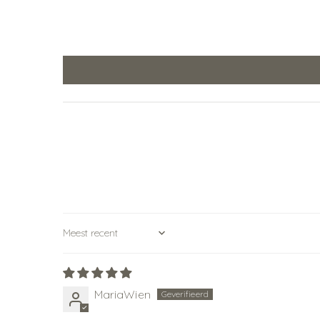
Sort by
MariaWien