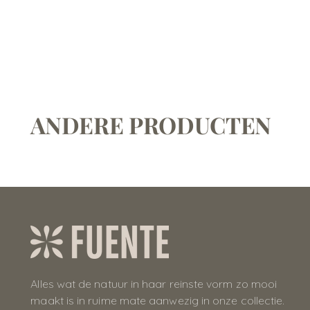
ANDERE PRODUCTEN
Alles wat de natuur in haar reinste vorm zo mooi
maakt is in ruime mate aanwezig in onze collectie.