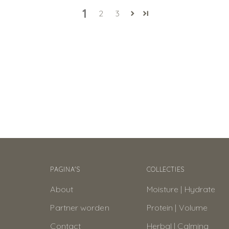
1
2
3
PAGINA'S
COLLECTIES
About
Moisture | Hydrate
Partner worden
Protein | Volume
Contact
Herbal | Calming