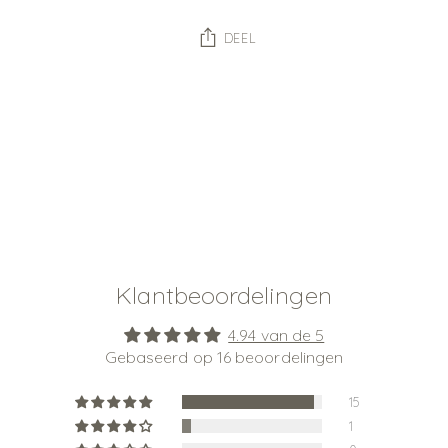
DEEL
Product
toevoegen
aan
uw
winkelwagen
Klantbeoordelingen
4.94 van de 5
Gebaseerd op 16 beoordelingen
15
1