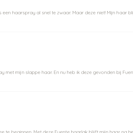
is een haarspray al snel te zwaar. Maar deze niet! Mijn haar bl
met mijn slappe haar. En nu heb ik deze gevonden bij Fuente. H
mee te beginnen. Met deze Fuente haarlak blijft mijn haar na het