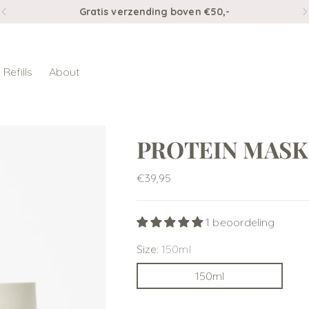
Gratis verzending boven €50,-
Refills
About
PROTEIN MASK
Normale
€39,95
prijs
1 beoordeling
Size:
150ml
150ml