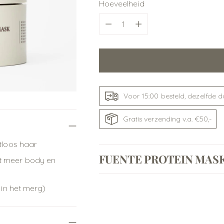
Hoeveelheid
Hoeveelheid
Voor 15:00 besteld, dezelfde 
Gratis verzending v.a. €50,-
tloos haar
FUENTE PROTEIN MAS
et meer body en
 in het merg)
Product
toevoegen
aan