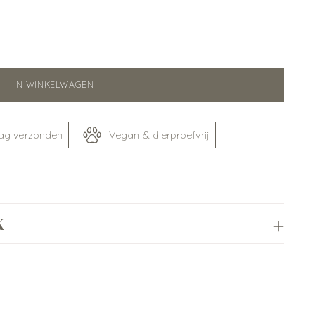
IN WINKELWAGEN
dag verzonden
Vegan & dierproefvrij
K