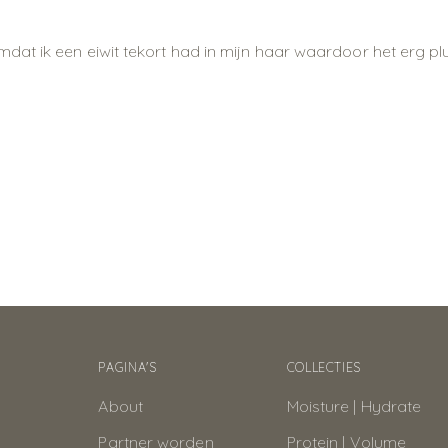
at ik een eiwit tekort had in mijn haar waardoor het erg plu
PAGINA'S
COLLECTIES
About
Moisture | Hydrate
Partner worden
Protein | Volume