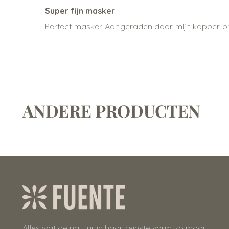
Super fijn masker
Perfect masker. Aangeraden door mijn kapper omd
ANDERE PRODUCTEN
Alles wat de natuur in haar reinste vorm zo mooi