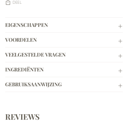
DEEL
Product
EIGENSCHAPPEN
toevoegen
aan
uw
VOORDELEN
winkelwagen
VEELGESTELDE VRAGEN
INGREDIËNTEN
GEBRUIKSAANWIJZING
REVIEWS