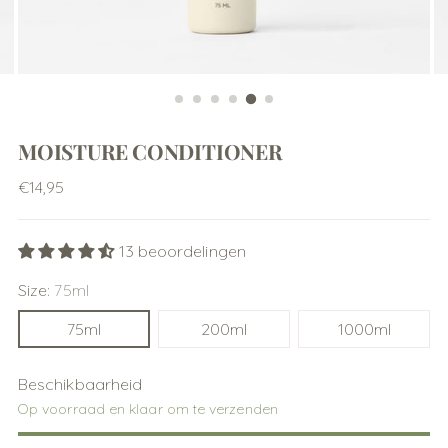
MOISTURE CONDITIONER
Normale
€14,95
prijs
13 beoordelingen
Size:
75ml
75ml
200ml
1000ml
Beschikbaarheid
Op voorraad en klaar om te verzenden