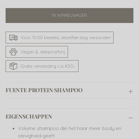
IN WINKELWAGEN
Voor 15:00 besteld, dezelfde dag verzonden
Vegan & dierproefvrij
Gratis verzending v.a. €50,-
FUENTE PROTEIN SHAMPOO
Product
EIGENSCHAPPEN
toevoegen
aan
Volume shampoo die het haar meer body en
uw
stevigheid geeft