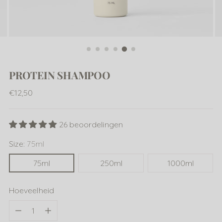
PROTEIN SHAMPOO
Normale
€12,50
prijs
26 beoordelingen
Size:
75ml
75ml
250ml
1000ml
Hoeveelheid
Hoeveelheid