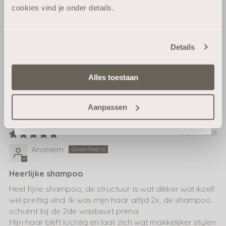
echt werkt.
cookies vind je onder details.
E-mail
Details
Ja, geef mij 10% korting
100.0
100.0
Alles toestaan
Nee, ik wil geen korting
Aanpassen
Sort by
28/07/2026
Anoniem
Heerlijke shampoo
Heel fijne shampoo, de structuur is wat dikker wat ikzelf
wel prettig vind. Ik was mijn haar altijd 2x, de shampoo
schuimt bij de 2de wasbeurt prima.
Mijn haar blijft luchtig en laat zich wat makkelijker stylen