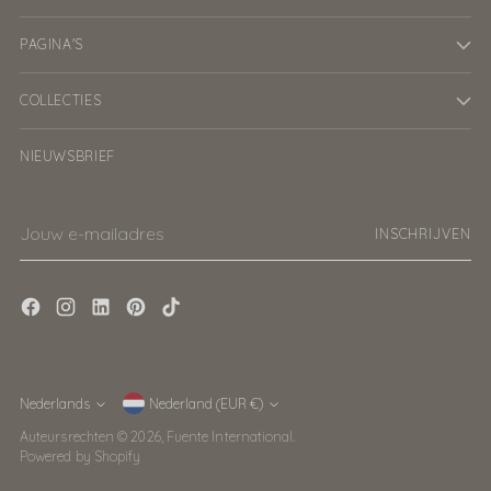
PAGINA'S
COLLECTIES
NIEUWSBRIEF
Jouw
INSCHRIJVEN
e-
mailadres
Munteenheid
Nederlands
Nederland (EUR €)
Taal
Auteursrechten © 2026,
Fuente International
.
Powered by Shopify