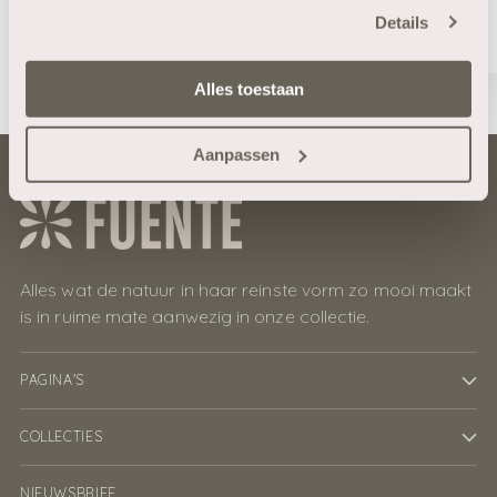
€39,95
Details
Je bekijkt 1-1 van 1 producten
Alles toestaan
Aanpassen
Alles wat de natuur in haar reinste vorm zo mooi maakt
is in ruime mate aanwezig in onze collectie.
PAGINA'S
COLLECTIES
NIEUWSBRIEF