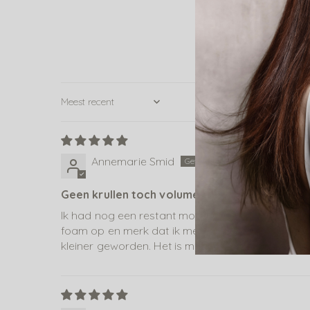
Sort by
Annemarie Smid
Geen krullen toch volume
Ik had nog een restant mousse staan in de oranje 
foam op en merk dat ik meer volume heb in mn fi
kleiner geworden. Het is me het wel waard.