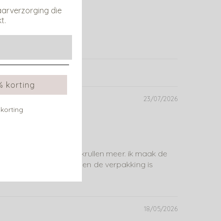
aarverzorging die
t.
% korting
23/07/2026
 korting
 fijn plat haar., geen krullen meer. ik maak de
en. Her is wel duurder en de verpakking is
18/05/2026