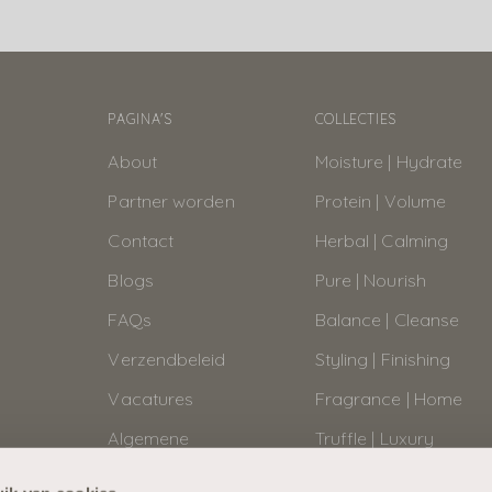
PAGINA'S
COLLECTIES
About
Moisture | Hydrate
Partner worden
Protein | Volume
Contact
Herbal | Calming
Blogs
Pure | Nourish
FAQs
Balance | Cleanse
Verzendbeleid
Styling | Finishing
Vacatures
Fragrance | Home
Algemene
Truffle | Luxury
Voorwaarden