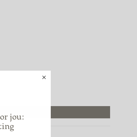
or jou:
ting