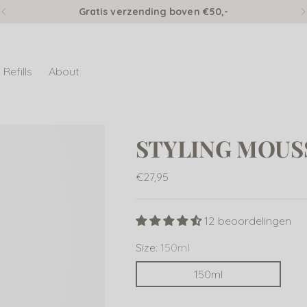
Gratis verzending boven €50,-
Refills
About
STYLING MOUS
Normale
€27,95
prijs
12 beoordelingen
Size:
150ml
150ml