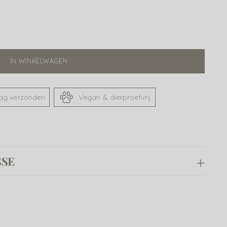
IN WINKELWAGEN
dag verzonden
Vegan & dierproefvrij
SSE