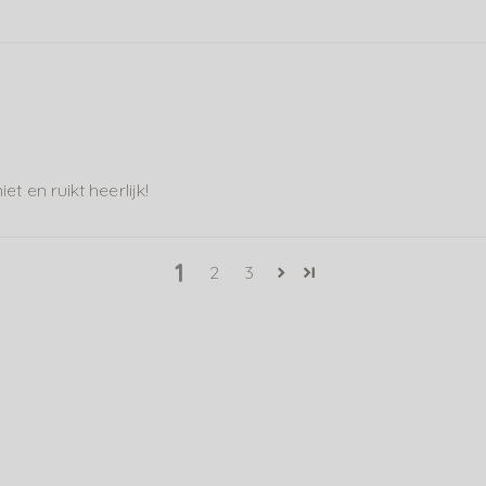
et en ruikt heerlijk!
1
2
3