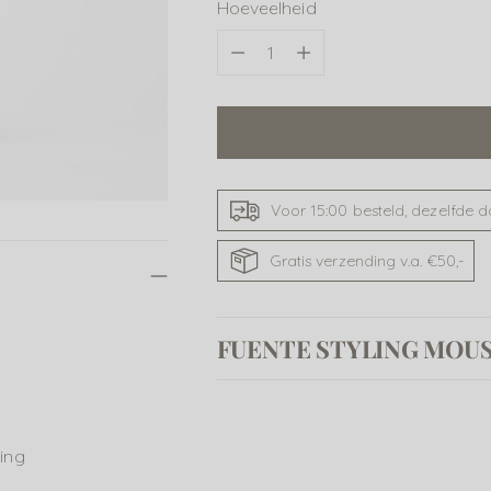
Hoeveelheid
Hoeveelheid
Voor 15:00 besteld, dezelfde 
Gratis verzending v.a. €50,-
FUENTE STYLING MOU
Product
toevoegen
ning
aan