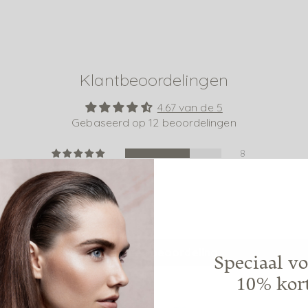
Klantbeoordelingen
4.67 van de 5
Gebaseerd op 12 beoordelingen
8
4
0
0
0
Schrijf een beoordeling
Speciaal vo
10% kor