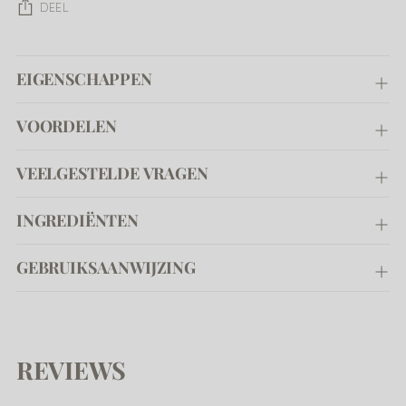
DEEL
Product
EIGENSCHAPPEN
toevoegen
aan
uw
VOORDELEN
winkelwagen
VEELGESTELDE VRAGEN
INGREDIËNTEN
GEBRUIKSAANWIJZING
REVIEWS