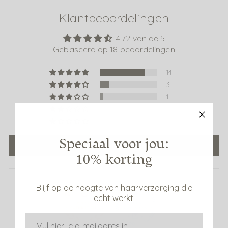
Klantbeoordelingen
4.72 van de 5
Gebaseerd op 18 beoordelingen
14
3
1
0
0
Speciaal voor jou:
Schrijf een beoordeling
10% korting
Blijf op de hoogte van haarverzorging die
echt werkt.
E-mail