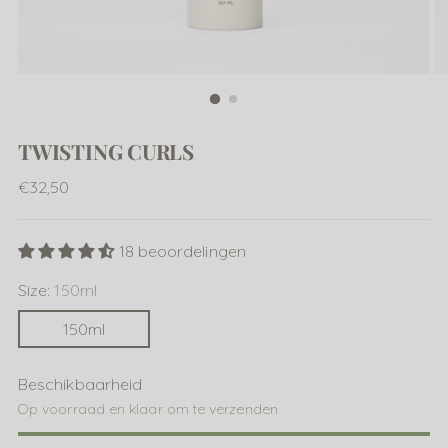
TWISTING CURLS
Normale
€32,50
prijs
18 beoordelingen
Size:
150ml
150ml
Beschikbaarheid
Op voorraad en klaar om te verzenden