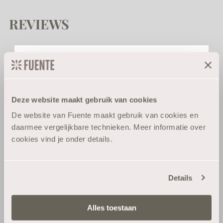
REVIEWS
Klantbeoordelingen
4.25 van de 5
Speciaal voor jou:
Gebaseerd op 4 beoordelingen
10% korting
Deze website maakt gebruik van cookies
2
De website van Fuente maakt gebruik van cookies en
1
Blijf op de hoogte van haarverzorging die
daarmee vergelijkbare technieken. Meer informatie over
echt werkt.
1
cookies vind je onder details.
0
E-mail
0
Details
Schrijf een beoordeling
Ja, geef mij 10% korting
Alles toestaan