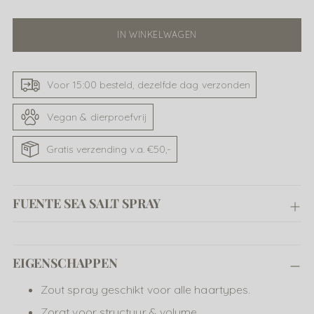
IN WINKELWAGEN
Voor 15:00 besteld, dezelfde dag verzonden
Vegan & dierproefvrij
Gratis verzending v.a. €50,-
FUENTE SEA SALT SPRAY
Product
EIGENSCHAPPEN
toevoegen
aan
Zout spray geschikt voor alle haartypes.
uw
Zorgt voor structuur & volume