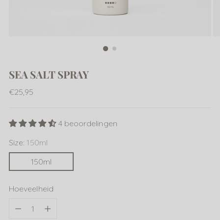
SEA SALT SPRAY
Normale
€25,95
prijs
4 beoordelingen
Size:
150ml
150ml
Hoeveelheid
Hoeveelheid