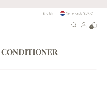
Language
Currency
English
Netherlands (EUR €)
0
N CONDITIONER