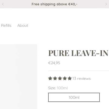
Ordered before 3pm, shipped the same day
Refills
About
PURE LEAVE-I
Regular
€24,95
price
13 reviews
Size:
100ml
100ml