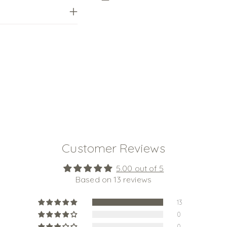
Adding
product
to
your
cart
Customer Reviews
5.00 out of 5
Based on 13 reviews
13
0
0