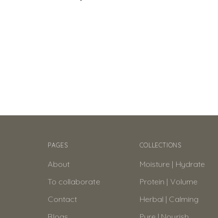
PAGES
COLLECTIONS
About
Moisture | Hydrate
To collaborate
Protein | Volume
Contact
Herbal | Calming
Blogs
Pure | Nourish