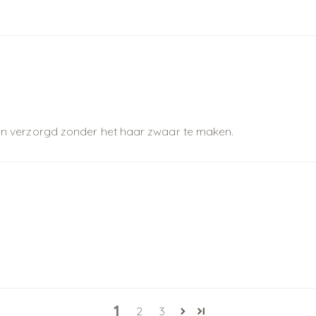
k en verzorgd zonder het haar zwaar te maken.
1
2
3