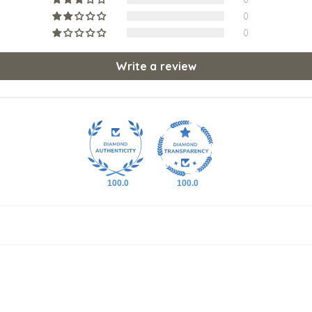
0
0
Write a review
100.0
100.0