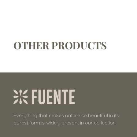
OTHER PRODUCTS
Everything that makes nature so beautiful in its
purest form is widely present in our collection.