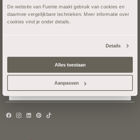
De website van Fuente maakt gebruik van cookies en
Blijf op de hoogte van haarverzorging die
daarmee vergelijkbare technieken. Meer informatie over
Everything that makes nature so beautiful in its purest
echt werkt.
cookies vind je onder details.
form is widely present in our collection.
E-mail
PAGES
Details
COLLECTIONS
Ja, geef mij 10% korting
Alles toestaan
NEWSLETTER
Nee, ik wil geen korting
Aanpassen
Jouw
INSCHRIJVEN
e-
mailadres