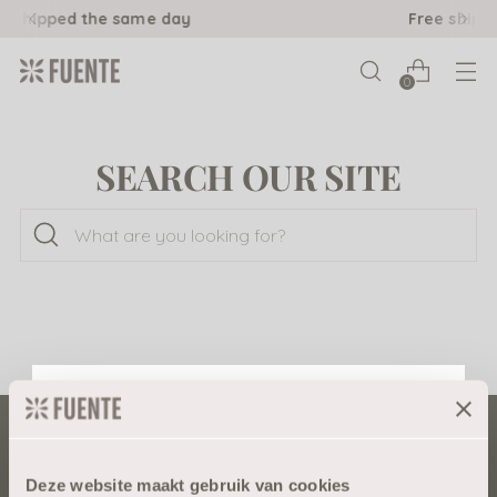
y
Free shipping above €40,-
0
SEARCH OUR SITE
What
are
you
looking
for?
Speciaal voor jou:
10% korting
Deze website maakt gebruik van cookies