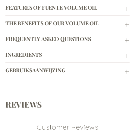
Adding
FEATURES OF FUENTE VOLUME OIL
product
to
your
THE BENEFITS OF OUR VOLUME OIL
cart
FREQUENTLY ASKED QUESTIONS
INGREDIENTS
GEBRUIKSAANWIJZING
REVIEWS
Customer Reviews