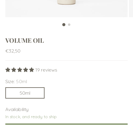
VOLUME OIL
Regular
€32,50
price
19 reviews
Size:
50ml
50ml
Availability
In stock, and ready to ship