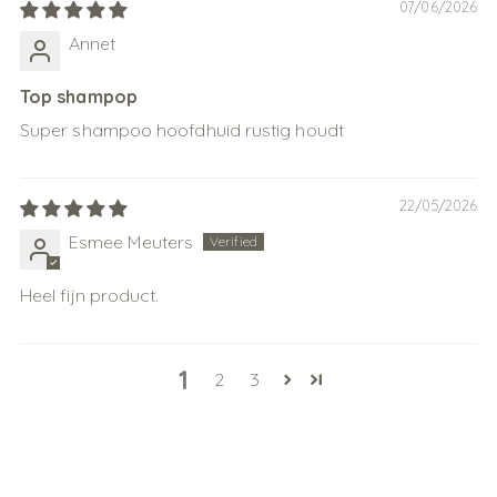
07/06/2026
Annet
Top shampop
Super shampoo hoofdhuid rustig houdt
22/05/2026
Esmee Meuters
Heel fijn product.
1
2
3