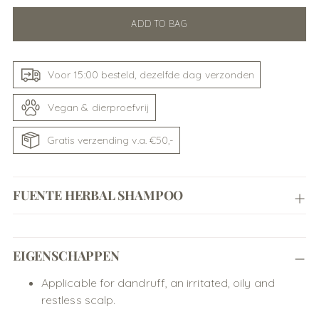
ADD TO BAG
Voor 15:00 besteld, dezelfde dag verzonden
Vegan & dierproefvrij
Gratis verzending v.a. €50,-
FUENTE HERBAL SHAMPOO
Adding
EIGENSCHAPPEN
product
to
Applicable for dandruff, an irritated, oily and
your
restless scalp.
cart