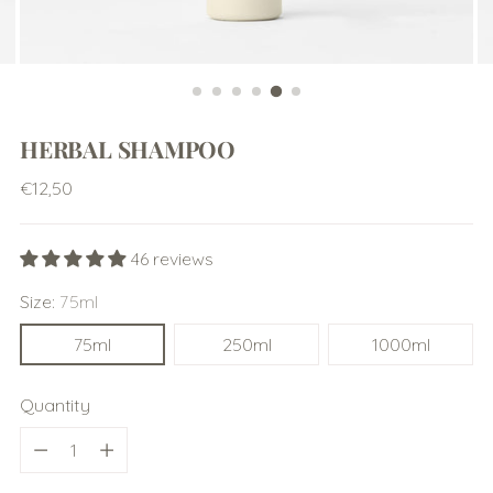
HERBAL SHAMPOO
Regular
€12,50
price
46 reviews
Size:
75ml
75ml
250ml
1000ml
Quantity
Quantity