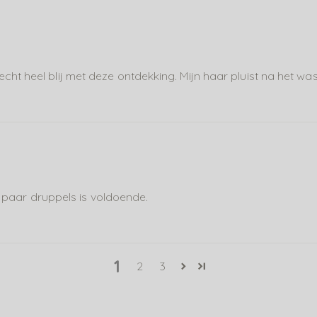
ht heel blij met deze ontdekking. Mijn haar pluist na het wa
g, paar druppels is voldoende.
1
2
3