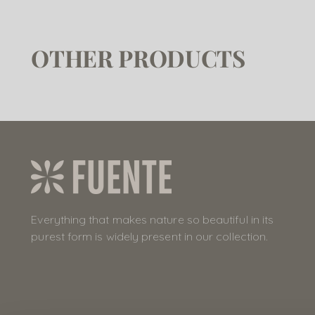
OTHER PRODUCTS
Everything that makes nature so beautiful in its
purest form is widely present in our collection.