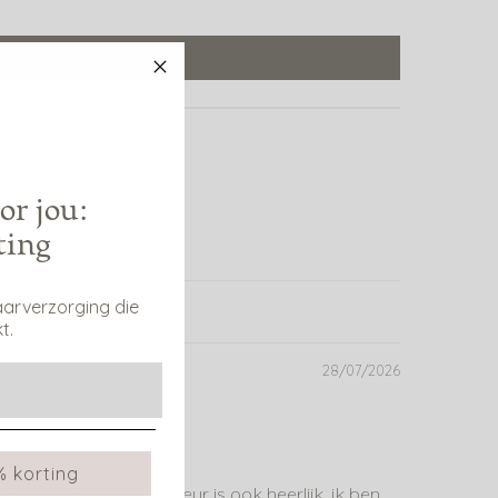
or jou:
ting
aarverzorging die
t.
28/07/2026
% korting
n wordt niet vet. De geur is ook heerlijk, ik ben