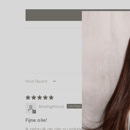
Sort by
Anonymous
Fijne olie!
Ik gebruik de olie nu enkele weken nadat ik mijn h