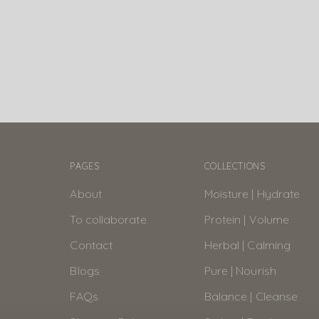
PAGES
COLLECTIONS
About
Moisture | Hydrate
To collaborate
Protein | Volume
Contact
Herbal | Calming
Blogs
Pure | Nourish
FAQs
Balance | Cleanse