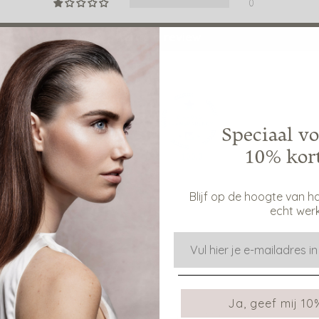
0
Write a review
Speciaal vo
10% kor
100.0
100.0
Blijf op de hoogte van h
echt werk
E-mail
Ja, geef mij 10
aar heb gewassen en het bevalt goed! Mijn haar blijft luchtig e