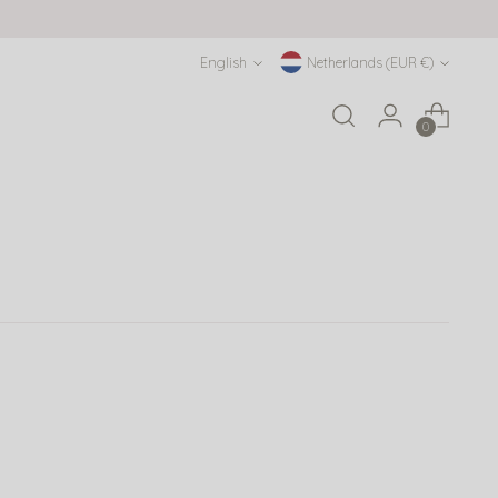
Language
Currency
English
Netherlands (EUR €)
0