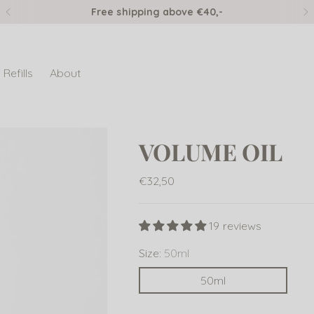
Free shipping above €40,-
Refills
About
VOLUME OIL
Regular
€32,50
price
19 reviews
Size:
50ml
50ml