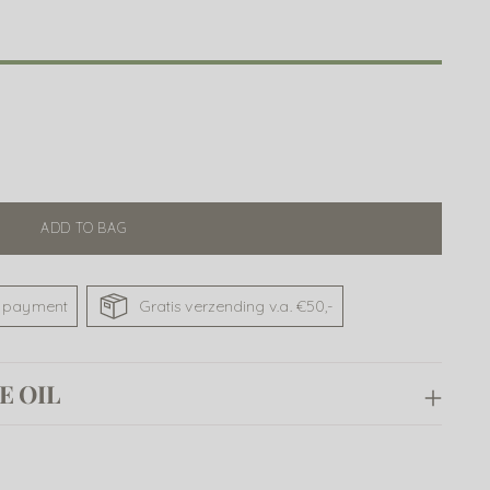
ADD TO BAG
 payment
Gratis verzending v.a. €50,-
E OIL