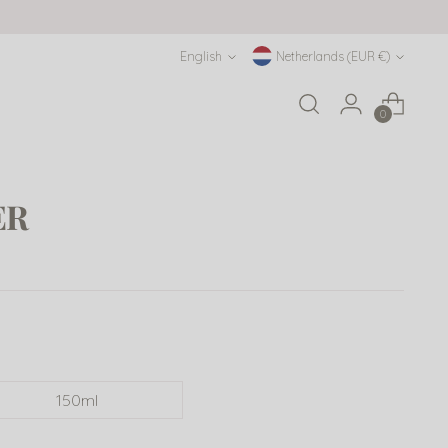
Language
Currency
English
Netherlands (EUR €)
0
ER
150ml