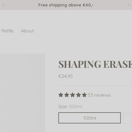
Free shipping above €40,-
Refills
About
SHAPING ERAS
Regular
€24,95
price
53 reviews
Size:
100ml
100ml