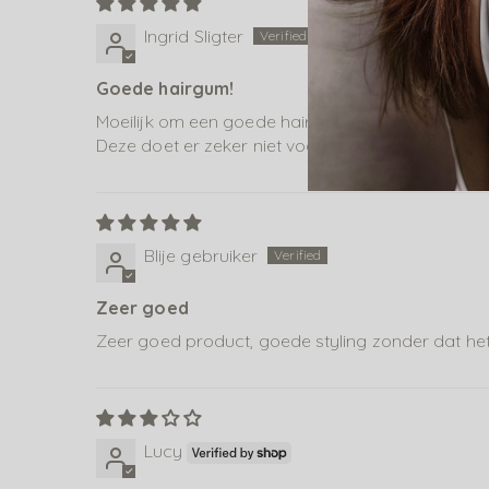
Ingrid Sligter
Goede hairgum!
Moeilijk om een goede hairgum te vinden nadat m
Deze doet er zeker niet voor onder en ruikt ook
Blije gebruiker
Zeer goed
Zeer goed product, goede styling zonder dat het
Lucy