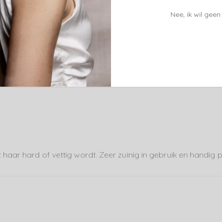
Nee, ik wil geen
ijn eigen vertrouwde gum niet meer te verkrijgen was.
 nog eens lekker! Handig doseerpompje!
 haar hard of vettig wordt. Zeer zuinig in gebruik en handig