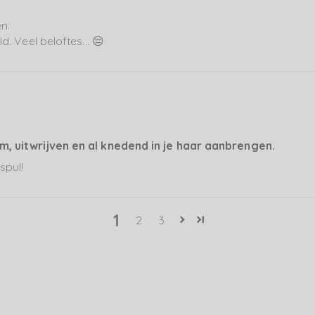
n.
d. Veel beloftes... 😔
alm, uitwrijven en al knedend in je haar aanbrengen.
spul!
1
2
3