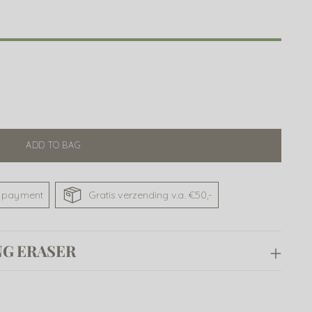
ADD TO BAG
 payment
Gratis verzending v.a. €50,-
NG ERASER