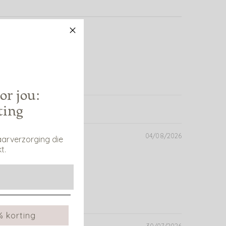
or jou:
ting
04/08/2026
aarverzorging die
t.
% korting