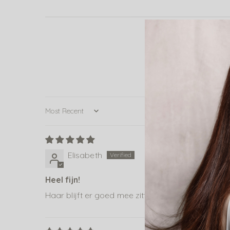
Sort by
Elisabeth
Heel fijn!
Haar blijft er goed mee zitten! Soms wat vettig