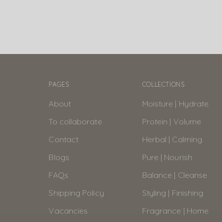
PAGES
COLLECTIONS
About
Moisture | Hydrate
To collaborate
Protein | Volume
Contact
Herbal | Calming
Blogs
Pure | Nourish
FAQs
Balance | Cleanse
Shipping Policy
Styling | Finishing
Vacancies
Fragrance | Home