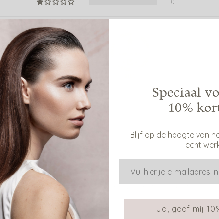
0
98.1
98.1
Speciaal vo
10% kor
Blijf op de hoogte van h
echt werk
E-mail
 aan het eind van de dag maar doet wat het moet doen.
Ja, geef mij 10